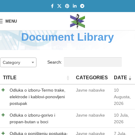
MENU
Document Library
Home
Document Library
Search:
Category
TITLE
CATEGORIES
DATE
Odluka o izboru-Termo trake,
Javne nabavke
10
elektrode i kablovi-ponovljeni
Augusta,
postupak
2026
Odluka o izboru-gorivo i
Javne nabavke
10 Jula,
propan-butan u boci
2026
Odluka o poništenju postupka-
Javne nabavke
7 Jula,