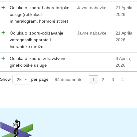
Odluka o izboru-Laboratorijske
Javne nabavke
21 Aprila,
usluge(retikulociti,
2026
mineralogram, hormoni štitne)
Odluka o izboru-održavanje
Javne nabavke
21 Aprila,
vatrogasnih aparata i
2026
hidrantske mreže
Odluka o izboru- zdravstveno-
8 Aprila,
ginekološke usluge
2026
Show
per page
25
94 documents
1
2
3
4