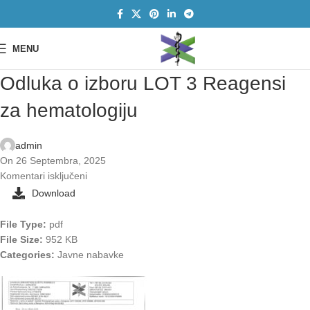
MENU
Odluka o izboru LOT 3 Reagensi
za hematologiju
admin
On 26 Septembra, 2025
Komentari isključeni
Download
File Type:
pdf
File Size:
952 KB
Categories:
Javne nabavke