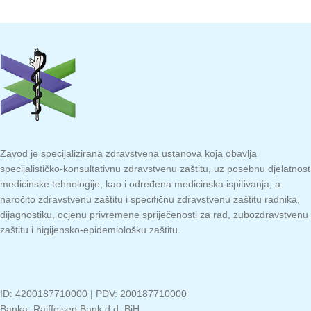
Zavod je specijalizirana zdravstvena ustanova koja obavlja
specijalističko-konsultativnu zdravstvenu zaštitu, uz posebnu djelatnost
medicinske tehnologije, kao i određena medicinska ispitivanja, a
naročito zdravstvenu zaštitu i specifičnu zdravstvenu zaštitu radnika,
dijagnostiku, ocjenu privremene spriječenosti za rad, zubozdravstvenu
zaštitu i higijensko-epidemiološku zaštitu.
ID: 4200187710000 | PDV: 200187710000
Banka: Raiffeisen Bank d.d. BiH