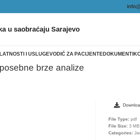
info@
ka u saobraćaju Sarajevo
LATNOSTI I USLUGE
VODIĆ ZA PACIJENTE
DOKUMENTI
K
 posebne brze analize
Downlo
File Type:
pdf
File Size:
3 MB
Categories:
Ja