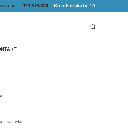
zzzr.ba
033 616-326
Kolodvorska br. 10.
ONTAKT
ad
vne nabavke