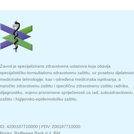
Zavod je specijalizirana zdravstvena ustanova koja obavlja
specijalističko-konsultativnu zdravstvenu zaštitu, uz posebnu djelatnost
medicinske tehnologije, kao i određena medicinska ispitivanja, a
naročito zdravstvenu zaštitu i specifičnu zdravstvenu zaštitu radnika,
dijagnostiku, ocjenu privremene spriječenosti za rad, zubozdravstvenu
zaštitu i higijensko-epidemiološku zaštitu.
ID: 4200187710000 | PDV: 200187710000
Banka: Raiffeisen Bank d.d. BiH