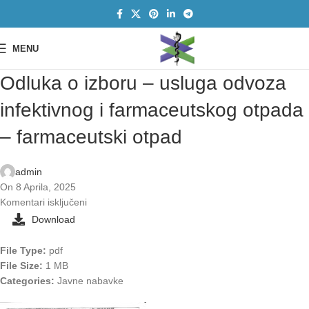
MENU
Odluka o izboru – usluga odvoza
infektivnog i farmaceutskog otpada
– farmaceutski otpad
admin
On 8 Aprila, 2025
Komentari isključeni
Download
File Type:
pdf
File Size:
1 MB
Categories:
Javne nabavke