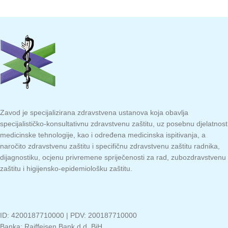
Zavod je specijalizirana zdravstvena ustanova koja obavlja
specijalističko-konsultativnu zdravstvenu zaštitu, uz posebnu djelatnost
medicinske tehnologije, kao i određena medicinska ispitivanja, a
naročito zdravstvenu zaštitu i specifičnu zdravstvenu zaštitu radnika,
dijagnostiku, ocjenu privremene spriječenosti za rad, zubozdravstvenu
zaštitu i higijensko-epidemiološku zaštitu.
ID: 4200187710000 | PDV: 200187710000
Banka: Raiffeisen Bank d.d. BiH