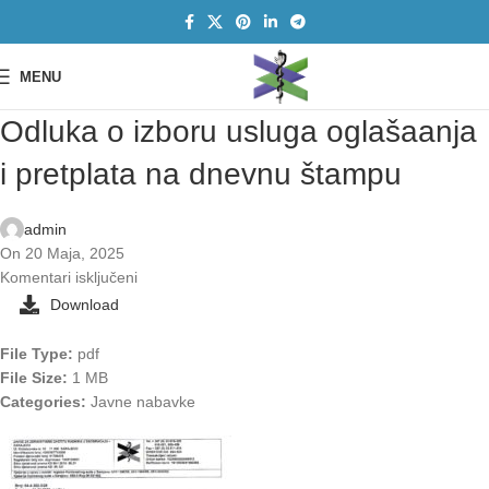
MENU
Odluka o izboru usluga oglašaanja
i pretplata na dnevnu štampu
admin
On 20 Maja, 2025
Komentari isključeni
Download
File Type:
pdf
File Size:
1 MB
Categories:
Javne nabavke