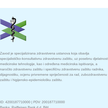
Zavod je specijalizirana zdravstvena ustanova koja obavlja
specijalističko-konsultativnu zdravstvenu zaštitu, uz posebnu djelatnost
medicinske tehnologije, kao i određena medicinska ispitivanja, a
naročito zdravstvenu zaštitu i specifičnu zdravstvenu zaštitu radnika,
dijagnostiku, ocjenu privremene spriječenosti za rad, zubozdravstvenu
zaštitu i higijensko-epidemiološku zaštitu.
ID: 4200187710000 | PDV: 200187710000
Banka: Raiffeisen Bank d.d. BiH