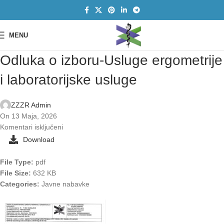
MENU
Odluka o izboru-Usluge ergometrije
i laboratorijske usluge
ZZZR Admin
On 13 Maja, 2026
Komentari isključeni
Download
File Type:
pdf
File Size:
632 KB
Categories:
Javne nabavke