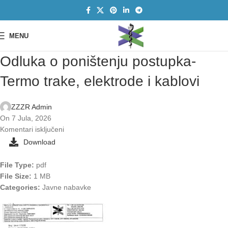
MENU
Odluka o poništenju postupka-
Termo trake, elektrode i kablovi
ZZZR Admin
On 7 Jula, 2026
Komentari isključeni
Download
File Type:
pdf
File Size:
1 MB
Categories:
Javne nabavke