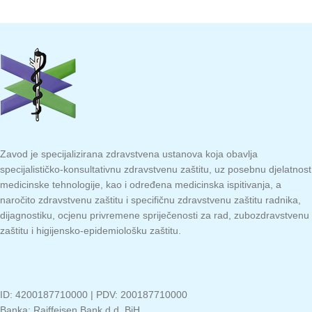
Zavod je specijalizirana zdravstvena ustanova koja obavlja
specijalističko-konsultativnu zdravstvenu zaštitu, uz posebnu djelatnost
medicinske tehnologije, kao i određena medicinska ispitivanja, a
naročito zdravstvenu zaštitu i specifičnu zdravstvenu zaštitu radnika,
dijagnostiku, ocjenu privremene spriječenosti za rad, zubozdravstvenu
zaštitu i higijensko-epidemiološku zaštitu.
ID: 4200187710000 | PDV: 200187710000
Banka: Raiffeisen Bank d.d. BiH