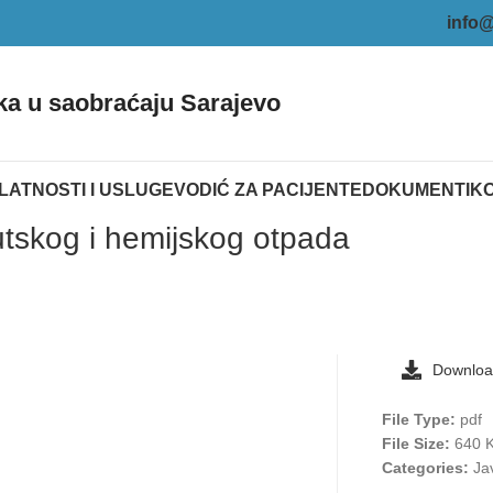
info@
ka u saobraćaju Sarajevo
LATNOSTI I USLUGE
VODIĆ ZA PACIJENTE
DOKUMENTI
K
utskog i hemijskog otpada
Downlo
File Type:
pdf
File Size:
640 
Categories:
Ja