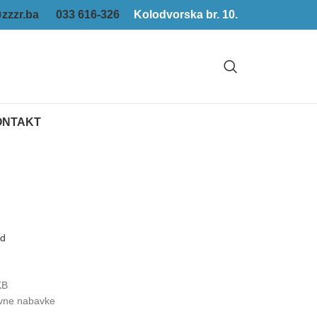
zzzr.ba
033 616-326
Kolodvorska br. 10.
ONTAKT
ad
KB
vne nabavke