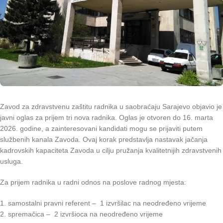
Zavod za zdravstvenu zaštitu radnika u saobraćaju Sarajevo objavio je
javni oglas za prijem tri nova radnika. Oglas je otvoren do 16. marta
2026. godine, a zainteresovani kandidati mogu se prijaviti putem
službenih kanala Zavoda. Ovaj korak predstavlja nastavak jačanja
kadrovskih kapaciteta Zavoda u cilju pružanja kvalitetnijih zdravstvenih
usluga.
Za prijem radnika u radni odnos na poslove radnog mjesta:
1. samostalni pravni referent – 1 izvršilac na neodređeno vrijeme
2. spremačica – 2 izvršioca na neodređeno vrijeme