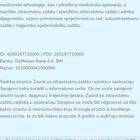
medicinske tehnologije, kao i određena medicinska ispitivanja, a
naročito zdravstvenu zaštitu i specifičnu zdravstvenu zaštitu radnika,
dijagnostiku, ocjenu privremene spriječenosti za rad, zubozdravstvenu
zaštitu i higijensko-epidemiološku zaštitu.
ID: 4200187710000 | PDV: 200187710000
Banka: Raiffeisen Bank d.d. BiH
Račun: 1610000041950086
Sadržaj stranice Zavod za zdravstvenu zaštitu radnika u saobraćaju
Sarajevo treba koristiti u informativne svrhe. On ne može zamijeniti
stručni savjet, dijagnozu ili liječenje ljekara. Zavod za zdravstvenu
zaštitu radnika u saobraćaju Sarajevo ne može biti odgovoran za bilo
kakvu izravnu ili neizravnu štetu koja bi mogla proizići iz korištenja
www.zzzr.ba, te za bilo kakve propuste ili greške u sadržaju stranice.